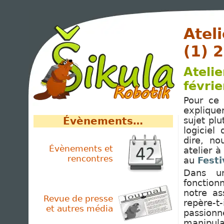
Atel
(1) 
Atelie
févrie
Pour ce 
explique
Évènements…
sujet pl
logiciel 
dire, no
Évènements et
atelier à
rencontres
au
Festi
Dans u
fonction
notre as
Revue de presse
repère-t
et autres média
passion
manipulat