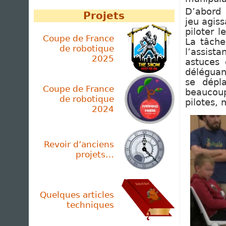
D’abord 
Projets
jeu agis
piloter 
Coupe de France
La tâche
de robotique
l’assist
2025
astuces 
déléguant
se dépl
Coupe de France
beaucoup
de robotique
pilotes,
2024
Revoir d’anciens
projets…
Quelques articles
techniques