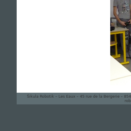
Šikula Robotik – Les Eaux – 45 rue de la Bergerie – 8
rob