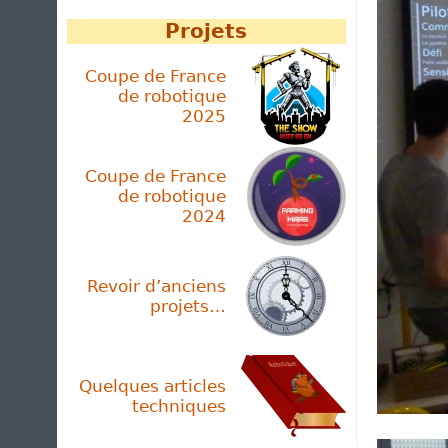
Projets
Coupe de France
de robotique
2025
Coupe de France
de robotique
2024
Revoir d’anciens
projets…
Quelques articles
techniques