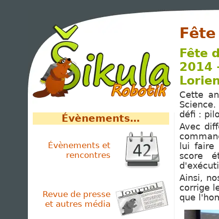
Fête
Fête d
2014 
Lorien
Cette an
Science. 
défi : pi
Évènements…
Avec dif
commande
Évènements et
lui fair
rencontres
score é
d'exécut
Ainsi, n
corrige l
Revue de presse
que l'ho
et autres média