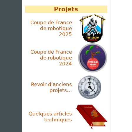
Projets
Coupe de France
de robotique
2025
Coupe de France
de robotique
2024
Revoir d’anciens
projets…
Quelques articles
techniques