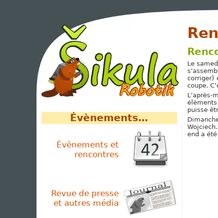
Ren
Renco
Le samedi
s’assembl
corriger)
coupe. C’
L’après-m
éléments 
puisse êt
Évènements…
Dimanche 
Wojciech.
end a été 
Évènements et
rencontres
Revue de presse
et autres média