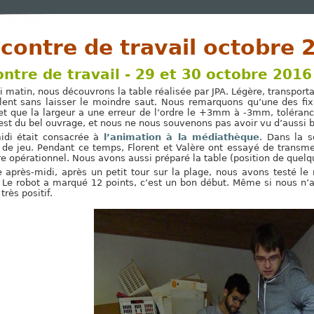
contre de travail octobre 
ntre de travail - 29 et 30 octobre 2016 
 matin, nous découvrons la table réalisée par JPA. Légère, transportab
ent sans laisser le moindre saut. Nous remarquons qu’une des fix
 et que la largeur a une erreur de l’ordre le +3mm à -3mm, toléran
est du bel ouvrage, et nous ne nous souvenons pas avoir vu d’aussi b
idi était consacrée à
l’animation à la médiathèque
. Dans la s
de jeu. Pendant ce temps, Florent et Valère ont essayé de transm
re opérationnel. Nous avons aussi préparé la table (position de quelq
après-midi, après un petit tour sur la plage, nous avons testé l
 Le robot a marqué 12 points, c’est un bon début. Même si nous n’a
très positif.