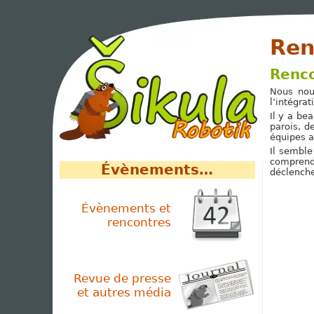
Ren
Renco
Nous nou
l’intégra
Il y a be
parois, d
équipes a
Il semble
comprend
Évènements…
déclenche
Évènements et
rencontres
Revue de presse
et autres média