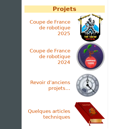
Projets
Coupe de France
de robotique
2025
Coupe de France
de robotique
2024
Revoir d’anciens
projets…
Quelques articles
techniques