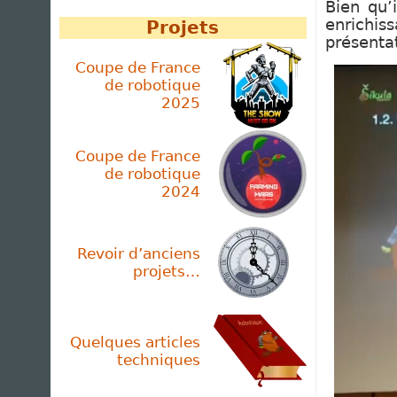
Bien qu’
enrichi
Projets
présenta
Coupe de France
de robotique
2025
Coupe de France
de robotique
2024
Revoir d’anciens
projets…
Quelques articles
techniques