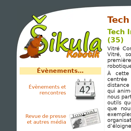
Tech
Tech I
(35)
Vitré Co
Vitré, 
première
robotique 
Évènements…
À cette
centrée
distance
Évènements et
qui anim
rencontres
nous par
outils q
que nou
exemple
Revue de presse
organis
et autres média
d’éloign