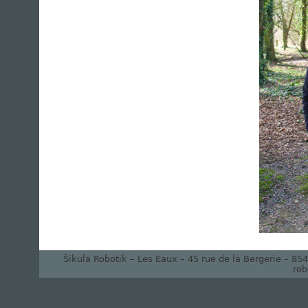
Šikula Robotik – Les Eaux – 45 rue de la Bergerie – 8
rob