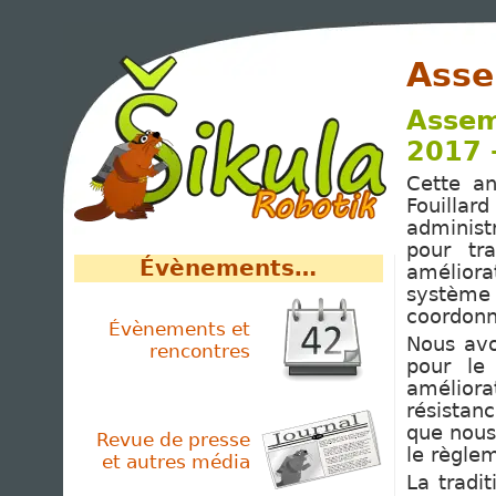
Asse
Assem
2017 -
Cette an
Fouilla
administ
pour tr
Évènements…
améliora
systèm
coordonn
Évènements et
Nous avo
rencontres
pour le
améliora
résistanc
que nous
Revue de presse
le règlem
et autres média
La tradi