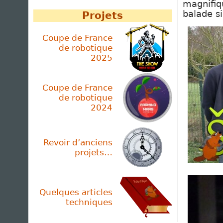
magnifi
balade si
Projets
Coupe de France
de robotique
2025
Coupe de France
de robotique
2024
Revoir d’anciens
projets…
Quelques articles
techniques