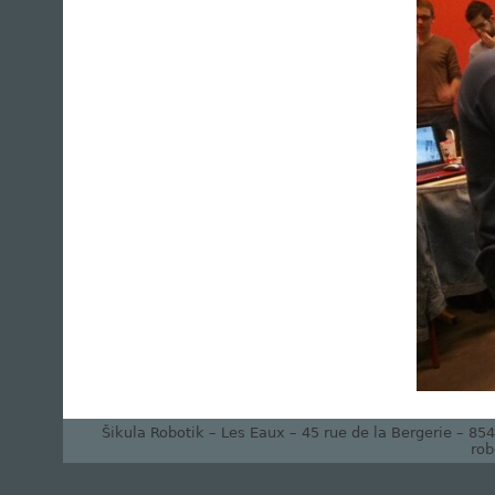
Šikula Robotik – Les Eaux – 45 rue de la Bergerie – 8
rob