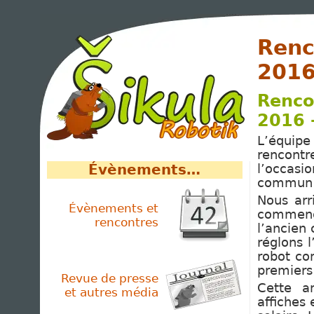
Renc
201
Rencon
2016 
L’équip
rencontr
Évènements…
l’occasi
commun l
Nous arr
Évènements et
commenç
rencontres
l’ancien
réglons l
robot co
premiers
Revue de presse
Cette a
et autres média
affiches