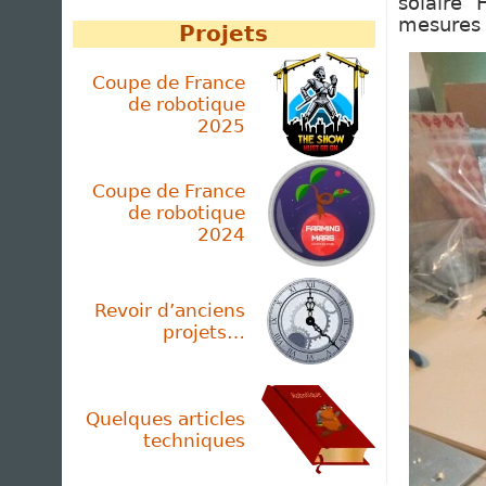
solaire
mesures 
Projets
Coupe de France
de robotique
2025
Coupe de France
de robotique
2024
Revoir d’anciens
projets…
Quelques articles
techniques