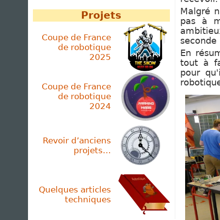
Malgré n
Projets
pas à m
ambitieu
Coupe de France
seconde 
de robotique
En résum
2025
tout à f
pour qu'
robotiqu
Coupe de France
de robotique
2024
Revoir d’anciens
projets…
Quelques articles
techniques