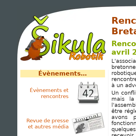
Renc
Bret
Renco
avril
L'associ
bretonn
Évènements…
robotiq
rencontre
à un adv
Évènements et
Un confl
rencontres
mais la
l'assemb
être rég
avons p
Revue de presse
fonction
et autres média
quelques
recevoir.