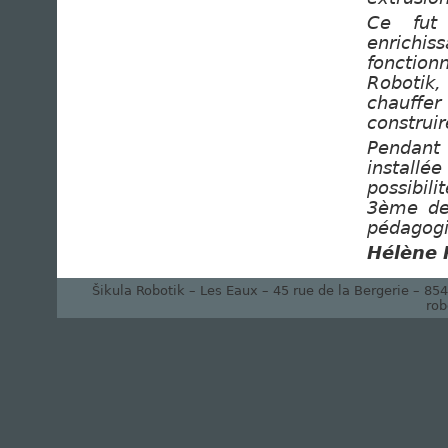
Ce fut 
enrich
fonction
Robotik,
chauffer
construir
Pendant 
installé
possibil
3ème de 
pédagogi
Hélène 
Šikula Robotik – Les Eaux – 45 rue de la Bergerie – 8
rob