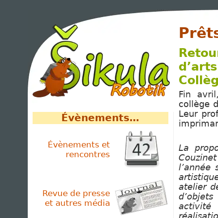
Prêt
Retou
d’arts
Collè
Fin avri
collège 
Leur pro
Évènements…
impriman
Évènements et
La prop
rencontres
Couzinet
l’année 
artistiq
atelier 
Revue de presse
d’objets
et autres média
activité
réalisati