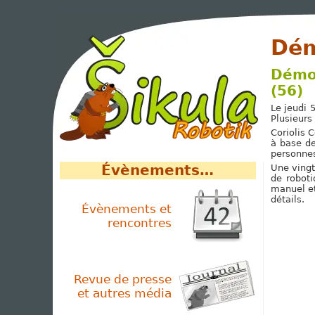
Dém
Démon
(56)
Le jeudi 
Plusieurs
Coriolis 
à base de
personnes
Évènements…
Une vingt
de robot
manuel et
détails.
Évènements et
rencontres
Revue de presse
et autres média