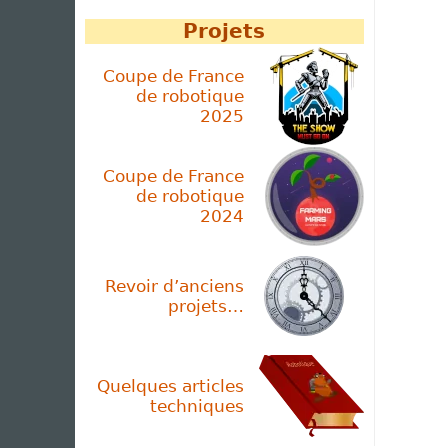
Projets
Coupe de France
de robotique
2025
Coupe de France
de robotique
2024
Revoir d’anciens
projets…
Quelques articles
techniques