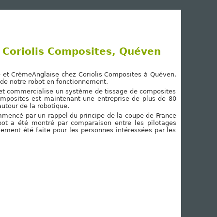
 Coriolis Composites, Quéven
e et CrèmeAnglaise chez Coriolis Composites à Quéven.
n de notre robot en fonctionnement.
e et commercialise un système de tissage de composites
 Composites est maintenant une entreprise de plus de 80
utour de la robotique.
ommencé par un rappel du principe de la coupe de France
bot a été montré par comparaison entre les pilotages
ement été faite pour les personnes intéressées par les