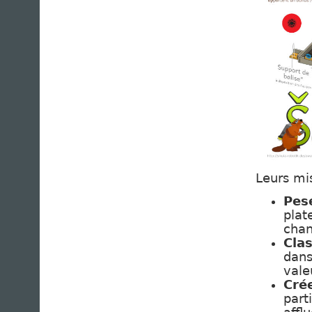
Leurs mis
Pes
plat
chan
Clas
dans
vale
Cré
part