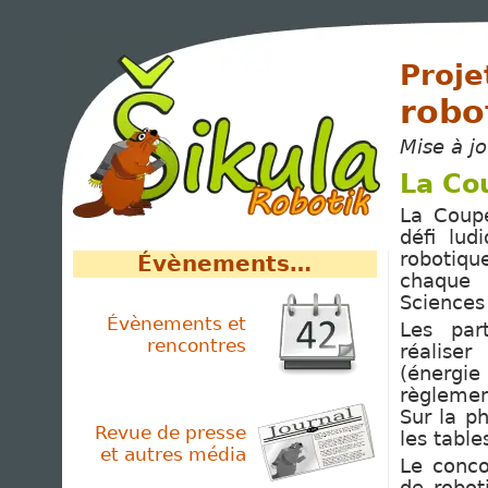
Projet
robo
Mise à j
La Co
La Coup
défi lud
robotiq
Évènements…
chaque a
Sciences 
Évènements et
Les part
rencontres
réalise
(énergi
règlemen
Sur la p
Revue de presse
les table
et autres média
Le conco