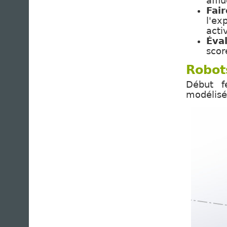
afflu
Fai
l'ex
acti
Éva
scor
Robot
Début f
modélisé