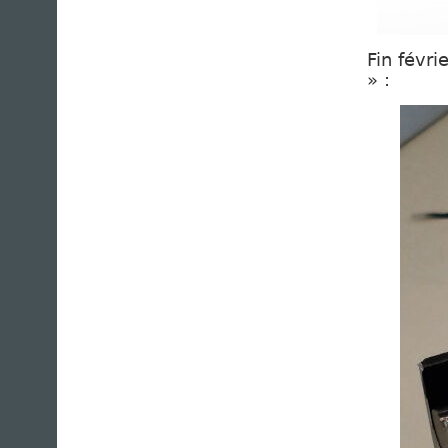
Fin févri
» :