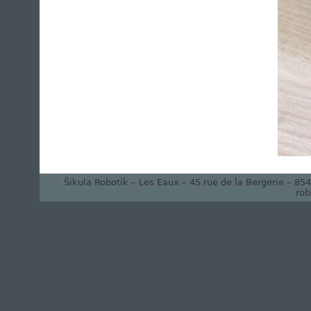
Šikula Robotik – Les Eaux – 45 rue de la Bergerie – 8
rob