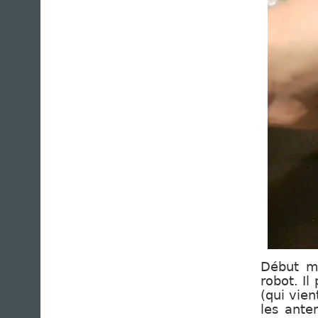
Début ma
robot. I
(qui vien
les ante