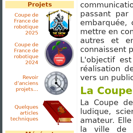
communicatio
Projets
passant par 
Coupe de
France de
embarquée, c
robotique
mettre en co
2025
autres et e
Coupe de
connaissent p
France de
robotique
L'objectif es
2024
réalisation d
vers un publi
Revoir
d’anciens
La Coupe
projets…
La Coupe de
Quelques
ludique, sci
articles
amateur. Ell
techniques
la ville de 