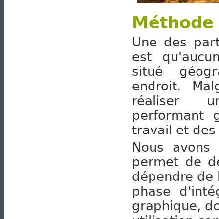
Méthode
Une des part
est qu'aucu
situé géog
endroit. Ma
réaliser u
performant 
travail et des
Nous avons 
permet de dé
dépendre de l
phase d'inté
graphique, do