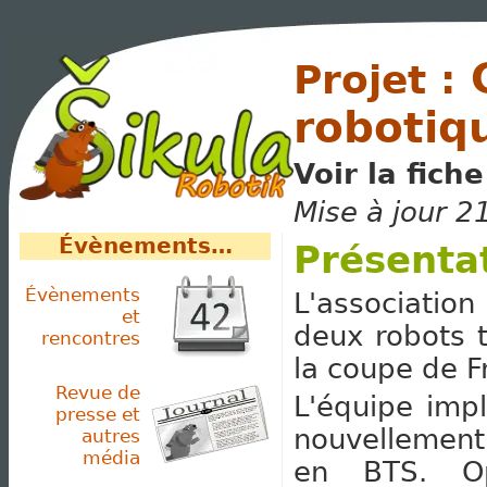
C
Projet :
robotiq
Voir la fich
Mise à jour 
Évènements…
Présenta
Évènements
L'association
et
deux robots t
rencontres
la coupe de F
Revue de
L'équipe imp
presse et
nouvellement
autres
média
en BTS. Op